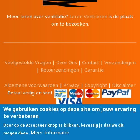
Meer leren over ventilatie?
Leren Ventileren
is de plaats
om te bezoeken.
Veelgestelde Vragen
|
Over Ons
|
Contact
|
Verzendingen
|
Retourzendingen
|
Garantie
Algemene voorwaarden
|
Privacy
|
Copyright
|
Disclaimer
Betaal veilig en snel:
We gebruiken cookies op deze site om jouw ervaring
te verbeteren
Alle prijzen zijn in Euro en inclusief 21% BTW.
Door op de Accepteer knop te klikken, bevestig je dat we dit
Luchtwinkel.be® is een merk van
Meer informatie
mogen doen.
Tri-Cam BV
GSM: 0496 208081 BTW: BE0471 703 674