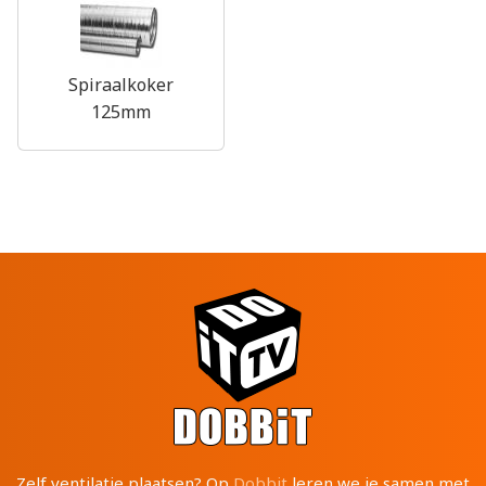
Spiraalkoker
125mm
Zelf ventilatie plaatsen? Op
Dobbit
leren we je samen met