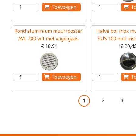
Rond aluminium muurrooster
Halve bol inox m
AVL 200 wit met vogelgaas
SUS 100 met ins
€ 18,91
€ 20,4
Huidige pagina
Page
Page
1
2
3