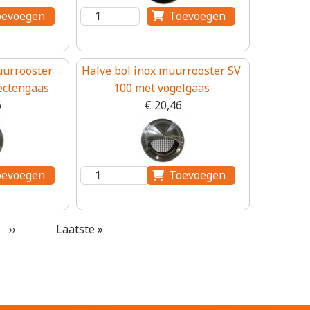
uurrooster
Halve bol inox muurrooster SV
ectengaas
100 met vogelgaas
6
€ 20,46
Volgende pagina
Laatste pagina
››
Laatste »