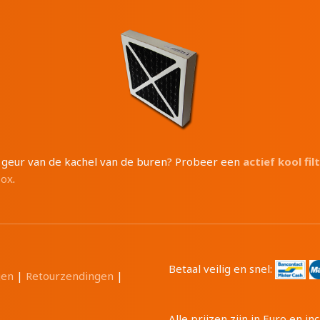
e geur van de kachel van de buren? Probeer een
actief kool fil
box
.
Betaal veilig en snel:
gen
|
Retourzendingen
|
Alle prijzen zijn in Euro en 