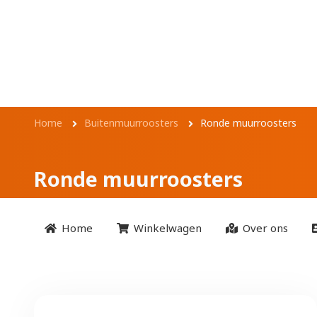
Overslaan en naar de inhoud gaan
Kruimelpad
Home
Buitenmuurroosters
Ronde muurroosters
Ronde muurroosters
Home
Winkelwagen
Over ons