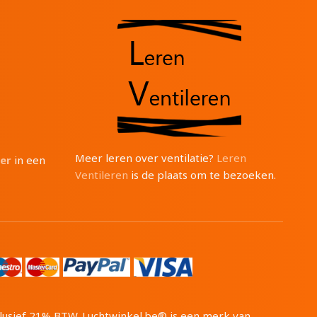
Meer leren over ventilatie?
Leren
ter
in een
Ventileren
is de plaats om te bezoeken.
inclusief 21% BTW. Luchtwinkel.be® is een merk van