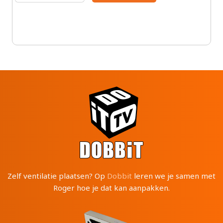
Zelf ventilatie plaatsen? Op
Dobbit
leren we je samen met
Roger hoe je dat kan aanpakken.