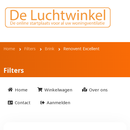
Overslaan en naar de inhoud gaan
Kruimelpad
Home
Filters
Brink
Renovent Excellent
Filters
Home
Winkelwagen
Over ons
Contact
Aanmelden