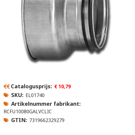
Catalogusprijs
€ 10,79
SKU
EL01740
Artikelnummer fabrikant
RCFU10080GALVCLIC
GTIN
7319662329279