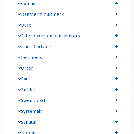
Comair
Dantherm huismerk
Duco
Filterboxen en kanaalfilters
Itho - Codumé
Lemmens
Orcon
Paul
Pichler
Swentibold
Systemair
Sanutal
Ubbink