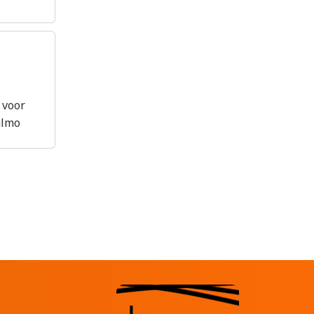
r voor
ulmo