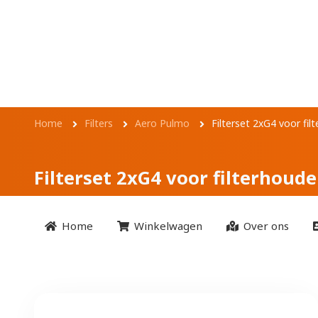
Overslaan en naar de inhoud gaan
Filterset 2xG4 voo
Kruimelpad
Home
Filters
Aero Pulmo
Filterset 2xG4 voor fi
Filterset 2xG4 voor filterhoud
Home
Winkelwagen
Over ons