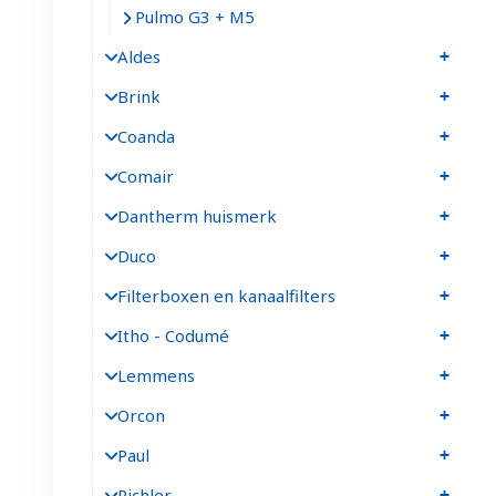
Pulmo G3 + M5
Aldes
Brink
Coanda
Comair
Dantherm huismerk
Duco
Filterboxen en kanaalfilters
Itho - Codumé
Lemmens
Orcon
Paul
Pichler