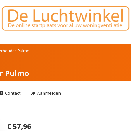
r filterhouder Pulmo
lterhouder Pulmo
er Pulmo
Contact
Aanmelden
€ 57,96