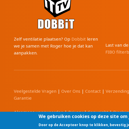
Zelf ventilatie plaatsen? Op
Dobbit
leren
Last van d
we je samen met Roger hoe je dat kan
FIBO filter
aanpakken.
Veelgestelde Vragen
|
Over Ons
|
Contact
|
Verzendin
Garantie
Algemene voorwaarden
|
Privacy
|
Copyright
|
Disclai
We gebruiken cookies op deze site om 
Door op de Accepteer knop te klikken, bevestig 