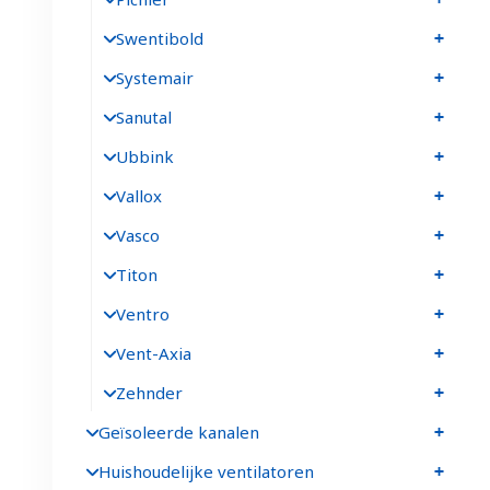
Swentibold
Systemair
Sanutal
Ubbink
Vallox
Vasco
Titon
Ventro
Vent-Axia
Zehnder
Geïsoleerde kanalen
Huishoudelijke ventilatoren