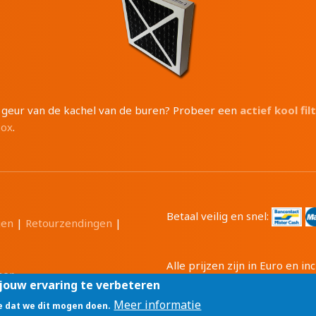
e geur van de kachel van de buren? Probeer een
actief kool fil
box
.
Betaal veilig en snel:
gen
|
Retourzendingen
|
Alle prijzen zijn in Euro en 
mer
Tri-Cam BV
GSM: 0496 20808
jouw ervaring te verbeteren
Meer informatie
je dat we dit mogen doen.