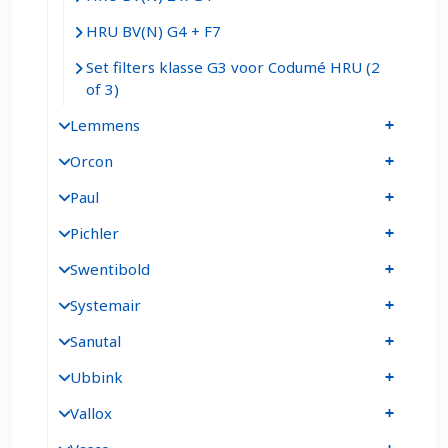
HRU BV(N) G4 + F7
Set filters klasse G3 voor Codumé HRU (2
of 3)
Lemmens
Orcon
Paul
Pichler
Swentibold
Systemair
Sanutal
Ubbink
Vallox