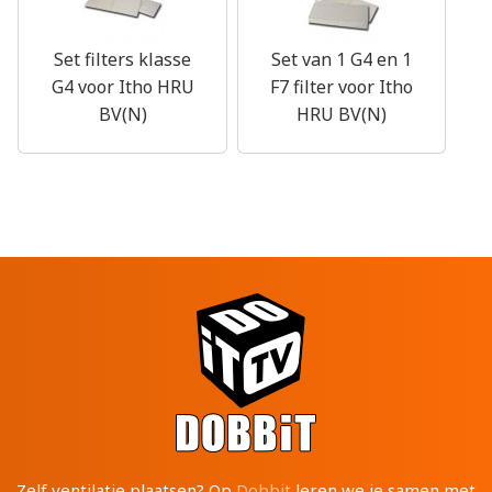
Set filters klasse
Set van 1 G4 en 1
G4 voor Itho HRU
F7 filter voor Itho
BV(N)
HRU BV(N)
Zelf ventilatie plaatsen? Op
Dobbit
leren we je samen met