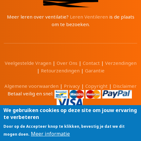
Meer leren over ventilatie?
Leren Ventileren
is de plaats
om te bezoeken.
Veelgestelde Vragen
|
Over Ons
|
Contact
|
Verzendingen
|
Retourzendingen
|
Garantie
Algemene voorwaarden
|
Privacy
|
Copyright
|
Disclaimer
Betaal veilig en snel:
We gebruiken cookies op deze site om jouw ervaring
te verbeteren
Alle prijzen zijn in Euro en inclusief 21% BTW.
Door op de Accepteer knop te klikken, bevestig je dat we dit
Luchtwinkel.be® is een merk van
Meer informatie
mogen doen.
Tri-Cam BV
GSM: 0496 208081 BTW: BE0471 703 674