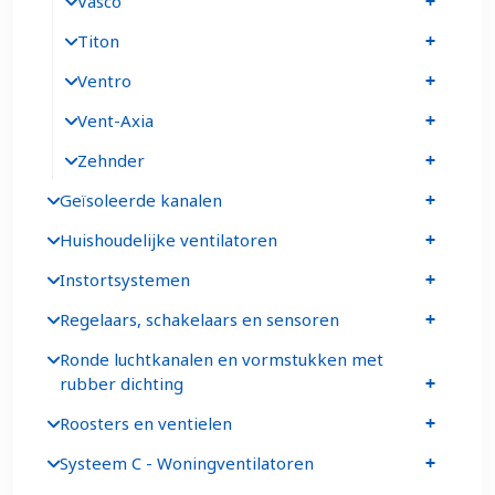
Vasco
Titon
Ventro
Vent-Axia
Zehnder
Geïsoleerde kanalen
Huishoudelijke ventilatoren
Instortsystemen
Regelaars, schakelaars en sensoren
Ronde luchtkanalen en vormstukken met
rubber dichting
Roosters en ventielen
Systeem C - Woningventilatoren