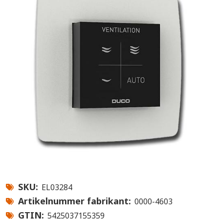
SKU
EL03284
Artikelnummer fabrikant
0000-4603
GTIN
5425037155359