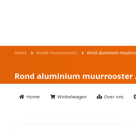
Overslaan en naar de inhoud gaan
Rond aluminium m
Kruimelpad
Home
Ronde muurroosters
Rond aluminium muurro
Rond aluminium muurrooster
Home
Winkelwagen
Over ons