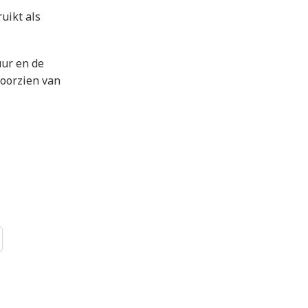
uikt als
uur en de
voorzien van