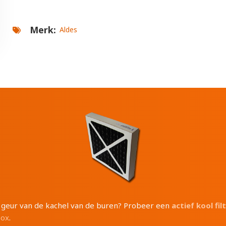
Merk
Aldes
e geur van de kachel van de buren? Probeer een
actief kool fil
box
.