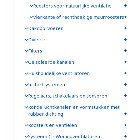
Roosters voor natuurlijke ventilatie
Vierkante of rechthoekige muurroosters
Dakdoorvoeren
Diverse
Filters
Geïsoleerde kanalen
Huishoudelijke ventilatoren
Instortsystemen
Regelaars, schakelaars en sensoren
Ronde luchtkanalen en vormstukken met
rubber dichting
Roosters en ventielen
Systeem C - Woningventilatoren