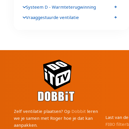
Systeem D - Warmteterugwinning
Vraaggestuurde ventilatie
Zelf ventilatie plaatsen? Op
Dobbit
leren
Last van d
we je samen met Roger hoe je dat kan
FIBO filter
aanpakken.