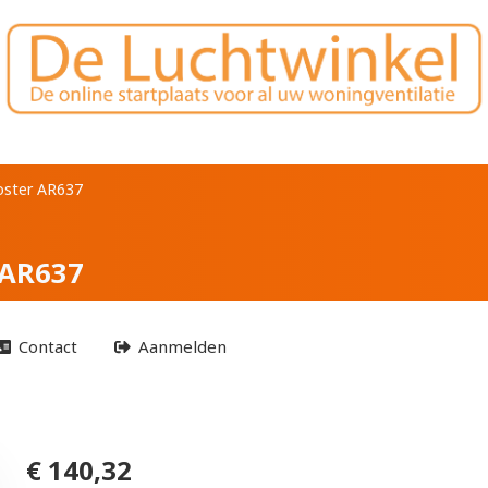
uurrooster AR637
oster AR637
 AR637
Contact
Aanmelden
€ 140,32