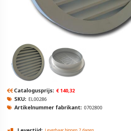
Catalogusprijs
€ 140,32
SKU
EL00286
Artikelnummer fabrikant
0702800
Levertijd
Leverbaar binnen 7 dagen