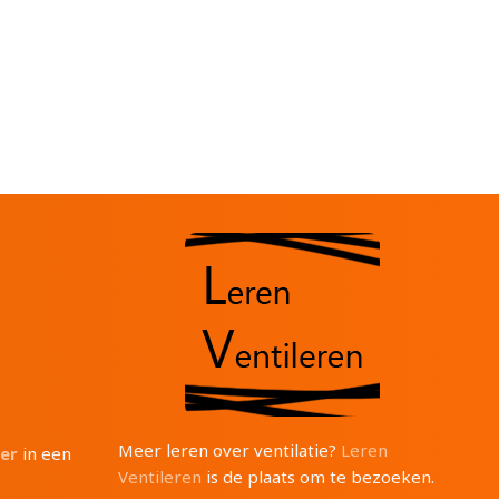
Meer leren over ventilatie?
Leren
ter
in een
Ventileren
is de plaats om te bezoeken.