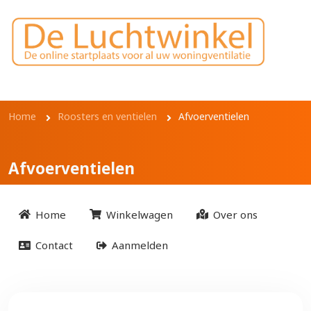
Overslaan en naar de inhoud gaan
Kruimelpad
Home
Roosters en ventielen
Afvoerventielen
Afvoerventielen
Home
Winkelwagen
Over ons
Contact
Aanmelden