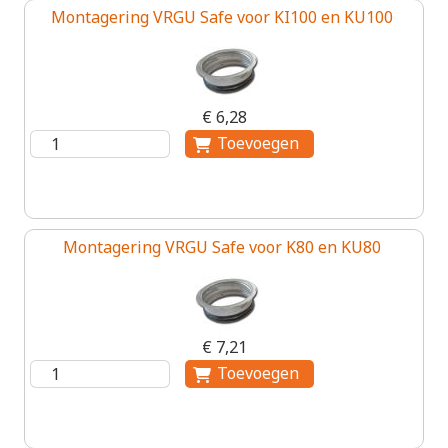
Montagering VRGU Safe voor KI100 en KU100
€ 6,28
Montagering VRGU Safe voor K80 en KU80
€ 7,21