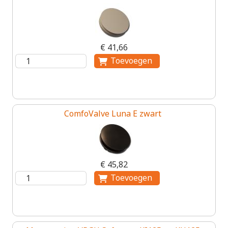
€ 41,66
ComfoValve Luna E zwart
€ 45,82