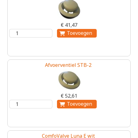
€ 41,47
Afvoerventiel STB-2
€ 52,61
ComfoValve Luna E wit