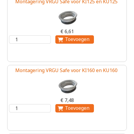
Montagering VRGU Safe voor KI125 en KU125
€ 6,61
Montagering VRGU Safe voor KI160 en KU160
€ 7,48