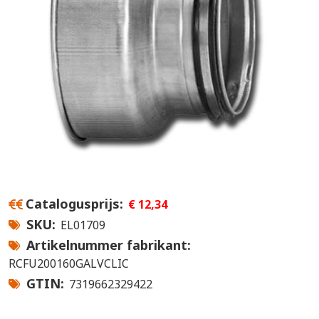
Catalogusprijs
€ 12,34
SKU
EL01709
Artikelnummer fabrikant
RCFU200160GALVCLIC
GTIN
7319662329422