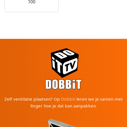
100
Zelf ventilatie plaatsen? Op
Dobbit
leren we je samen met
Roger hoe je dat kan aanpakken.