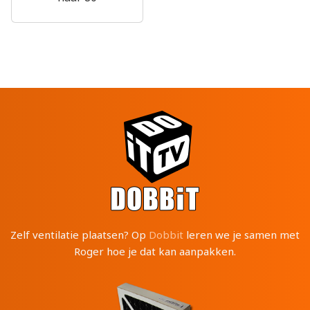
Zelf ventilatie plaatsen? Op
Dobbit
leren we je samen met
Roger hoe je dat kan aanpakken.