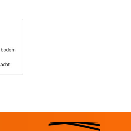
t bodem
hacht