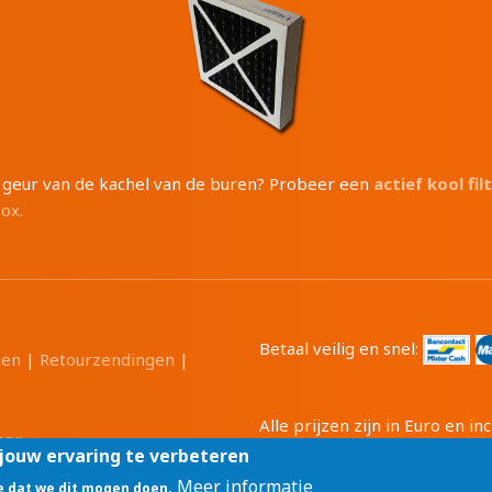
e geur van de kachel van de buren? Probeer een
actief kool fil
box
.
Betaal veilig en snel:
gen
|
Retourzendingen
|
Alle prijzen zijn in Euro en 
mer
Tri-Cam BV
GSM: 0496 20808
jouw ervaring te verbeteren
Meer informatie
je dat we dit mogen doen.