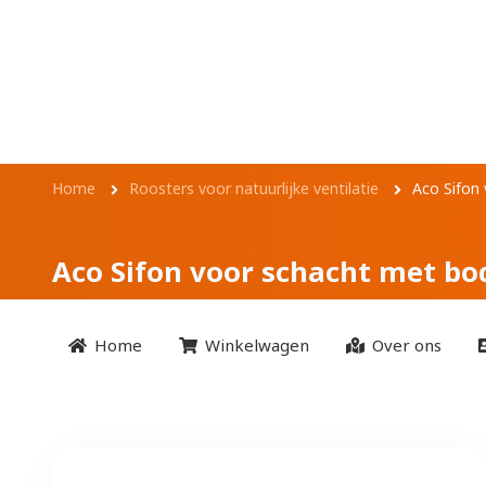
Overslaan en naar de inhoud gaan
Aco Sifon voor s
Kruimelpad
Home
Roosters voor natuurlijke ventilatie
Aco Sifon
Aco Sifon voor schacht met b
Home
Winkelwagen
Over ons