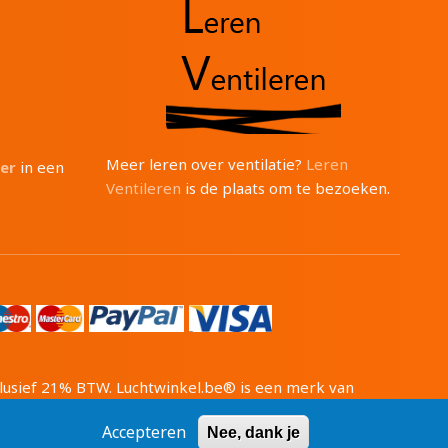
Meer leren over ventilatie?
Leren
ter
in een
Ventileren
is de plaats om te bezoeken.
inclusief 21% BTW. Luchtwinkel.be® is een merk van
1 BTW: BE0471 703 674
Accepteren
Nee, dank je