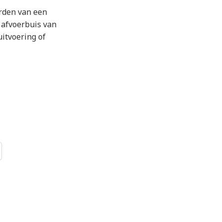
rden van een
C afvoerbuis van
uitvoering of