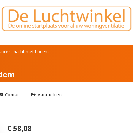
chacht met bodem
 voor schacht met bodem
odem
Contact
Aanmelden
€ 58,08