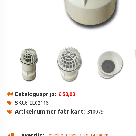
Catalogusprijs
€ 58,08
SKU
EL02116
Artikelnummer fabrikant
310079
Levertijd
Levering tussen 7 tot 14 dagen