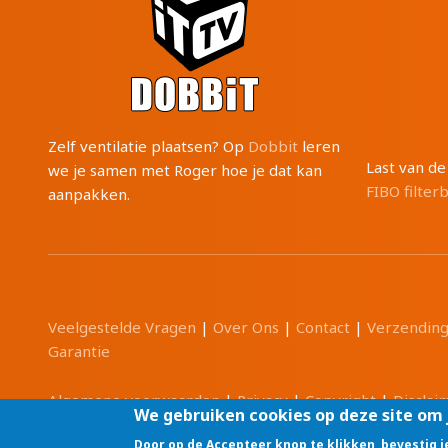
Zelf ventilatie plaatsen? Op
Dobbit
leren
Last van d
we je samen met Roger hoe je dat kan
FIBO filter
aanpakken.
Veelgestelde Vragen
|
Over Ons
|
Contact
|
Verzendin
Garantie
Algemene voorwaarden
|
Privacy
|
Copyright
|
Disclai
We gebruiken cookies op deze site om 
Door op de Accepteer knop te klikken, bevestig 