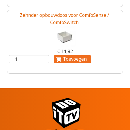
Zehnder opbouwdoos voor ComfoSense /
ComfoSwitch
€ 11,82