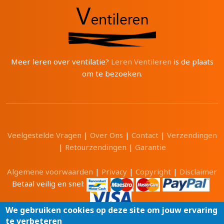
Meer leren over ventilatie?
Leren Ventileren
is de plaats
om te bezoeken.
Veelgestelde Vragen
|
Over Ons
|
Contact
|
Verzendingen
|
Retourzendingen
|
Garantie
Algemene voorwaarden
|
Privacy
|
Copyright
|
Disclaimer
Betaal veilig en snel:
We gebruiken cookies op deze site om jouw ervaring
te verbeteren