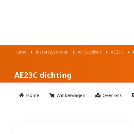
Overslaan en naar de inhoud gaan
AE23C dichting
Kruimelpad
Home
Instortsystemen
Air Excellent
AE23C
AE23C dichting
Home
Winkelwagen
Over ons