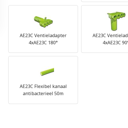
AE23C Ventieladapter
AE23C Ventielad
4xAE23C 180°
4xAE23C 90
AE23C Flexibel kanaal
antibacterieel 50m