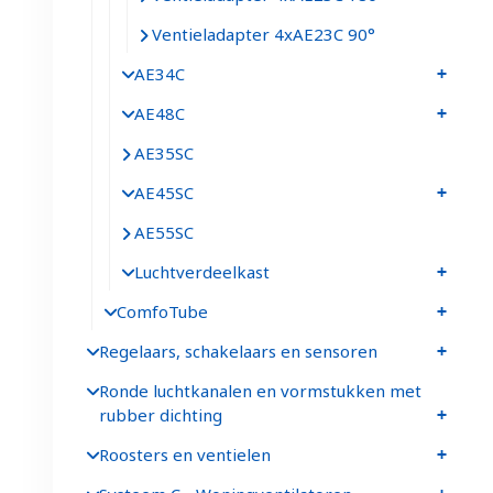
Ventieladapter 4xAE23C 90°
AE34C
AE48C
AE35SC
AE45SC
AE55SC
Luchtverdeelkast
ComfoTube
Regelaars, schakelaars en sensoren
Ronde luchtkanalen en vormstukken met
rubber dichting
Roosters en ventielen