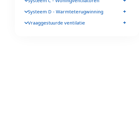
Systeem C - Woningventilatoren
Systeem D - Warmteterugwinning
Vraaggestuurde ventilatie