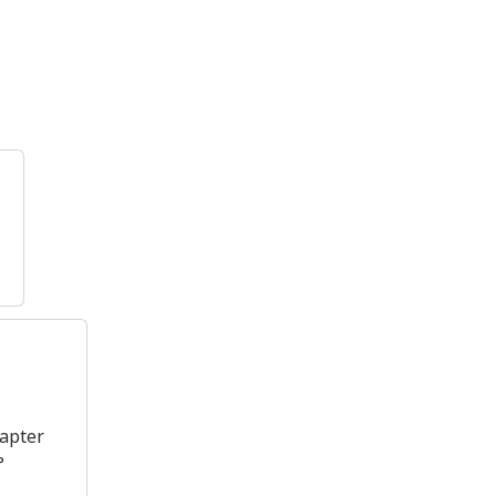
apter
°