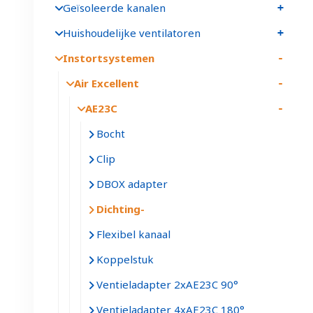
Geïsoleerde kanalen
Huishoudelijke ventilatoren
Instortsystemen
Air Excellent
AE23C
Bocht
Clip
DBOX adapter
Dichting
Flexibel kanaal
Koppelstuk
Ventieladapter 2xAE23C 90°
Ventieladapter 4xAE23C 180°