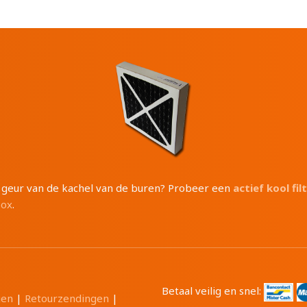
e geur van de kachel van de buren? Probeer een
actief kool fil
box
.
Betaal veilig en snel:
gen
|
Retourzendingen
|