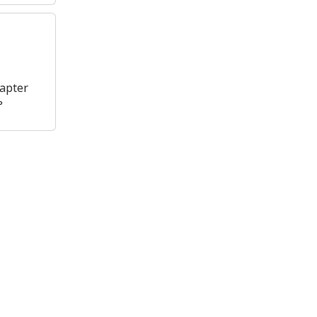
apter
°