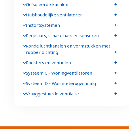
Geïsoleerde kanalen
Huishoudelijke ventilatoren
Instortsystemen
Regelaars, schakelaars en sensoren
Ronde luchtkanalen en vormstukken met
rubber dichting
Roosters en ventielen
Systeem C - Woningventilatoren
Systeem D - Warmteterugwinning
Vraaggestuurde ventilatie