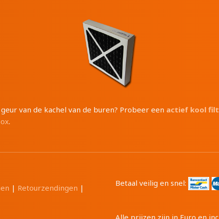
e geur van de kachel van de buren? Probeer een
actief kool fil
box
.
Betaal veilig en snel:
gen
|
Retourzendingen
|
Alle prijzen zijn in Euro en 