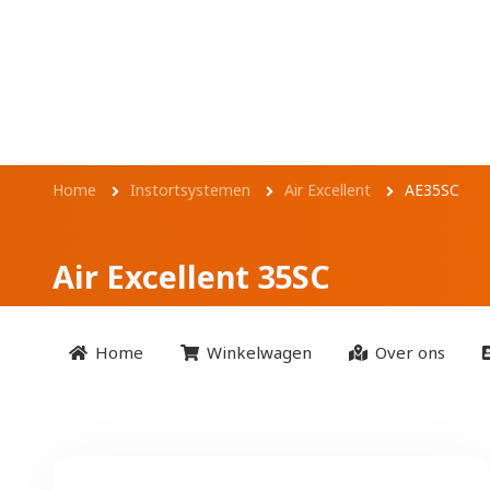
Overslaan en naar de inhoud gaan
Kruimelpad
Home
Instortsystemen
Air Excellent
AE35SC
Air Excellent 35SC
Home
Winkelwagen
Over ons