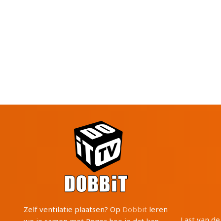
Zelf ventilatie plaatsen? Op
Dobbit
leren
Last van d
we je samen met Roger hoe je dat kan