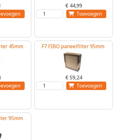
3
€ 44,99
ilter 45mm
F7 FIBO paneelfilter 95mm
4
€ 59,24
ilter 95mm