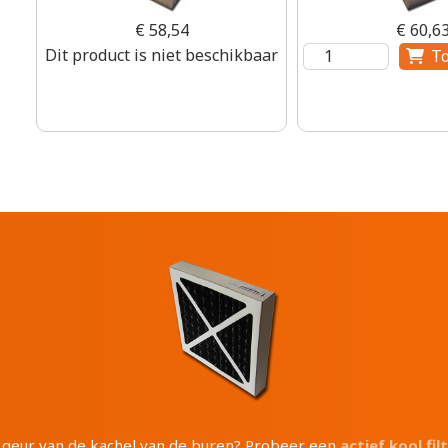
€ 58,54
€ 60,6
Dit product is niet beschikbaar
e geur van de kachel van de buren? Probeer een
actief kool fil