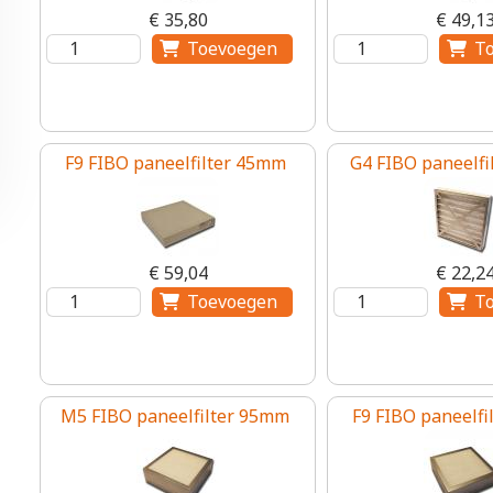
€ 35,80
€ 49,1
F9 FIBO paneelfilter 45mm
G4 FIBO paneelf
€ 59,04
€ 22,2
M5 FIBO paneelfilter 95mm
F9 FIBO paneelf