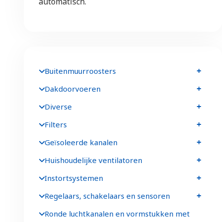
automatisch.
Buitenmuurroosters
Dakdoorvoeren
Diverse
Filters
Geïsoleerde kanalen
Huishoudelijke ventilatoren
Instortsystemen
Regelaars, schakelaars en sensoren
Ronde luchtkanalen en vormstukken met