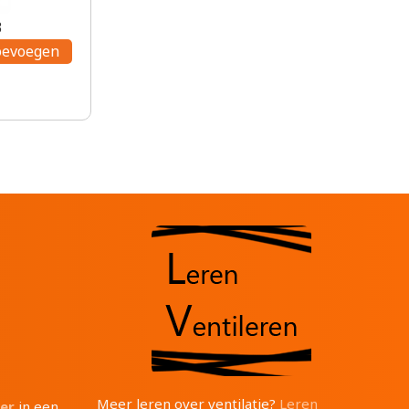
3
Meer leren over ventilatie?
Leren
ter
in een