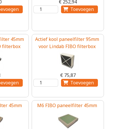
0
€ 252,94
filter 45mm
Actief kool paneelfilter 95mm
 filterbox
voor Lindab FIBO filterbox
8
€ 75,87
ilter 45mm
M6 FIBO paneelfilter 45mm