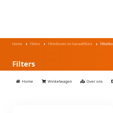
Overslaan en naar de inhoud gaan
Kruimelpad
Home
Filters
Filterboxen en kanaalfilters
Filterb
Filters
Home
Winkelwagen
Over ons