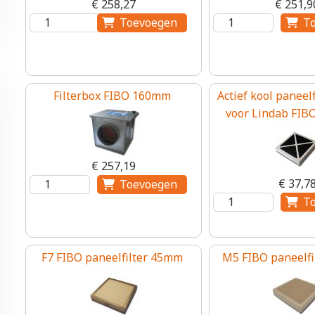
€ 258,27
€ 251,9
Filterbox FIBO 160mm
Actief kool paneel
voor Lindab FIBO
€ 257,19
€ 37,7
F7 FIBO paneelfilter 45mm
M5 FIBO paneelf