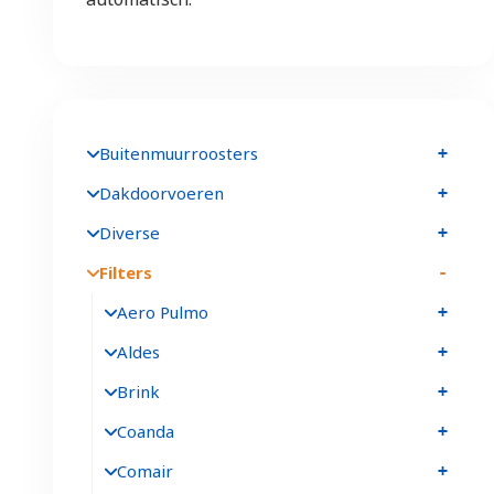
Buitenmuurroosters
Dakdoorvoeren
Diverse
Filters
Aero Pulmo
Aldes
Brink
Coanda
Comair