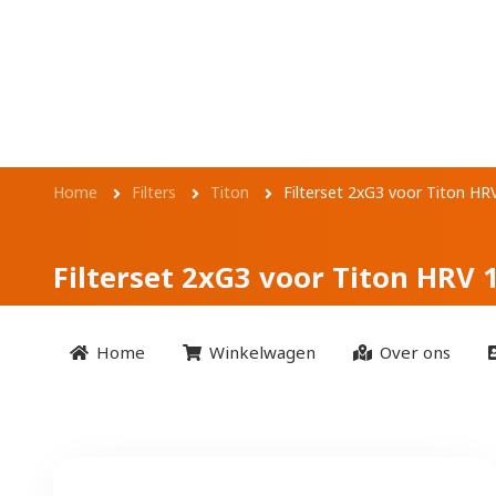
Overslaan en naar de inhoud gaan
Filterset 2xG3 voo
1.35
Kruimelpad
Home
Filters
Titon
Filterset 2xG3 voor Titon HR
Filterset 2xG3 voor Titon HRV 1
Home
Winkelwagen
Over ons