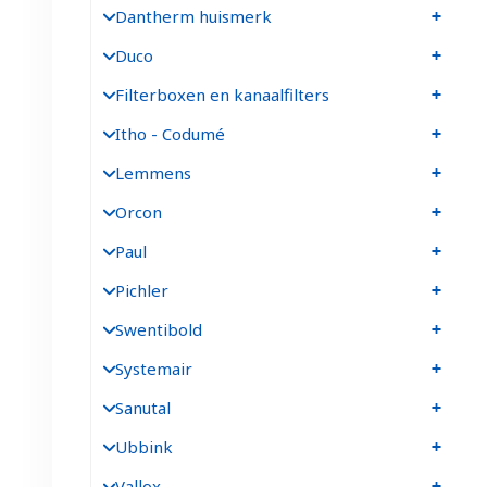
Dantherm huismerk
Duco
Filterboxen en kanaalfilters
Itho - Codumé
Lemmens
Orcon
Paul
Pichler
Swentibold
Systemair
Sanutal
Ubbink
Vallox