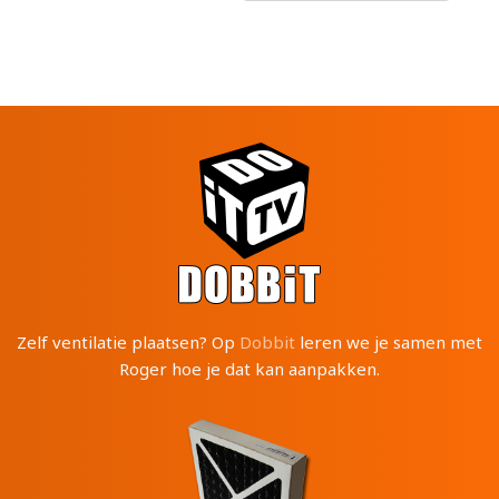
Zelf ventilatie plaatsen? Op
Dobbit
leren we je samen met
Roger hoe je dat kan aanpakken.