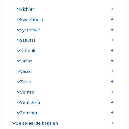
Pichler
Swentibold
Systemair
Sanutal
Ubbink
Vallox
Vasco
Titon
Ventro
Vent-Axia
Zehnder
Geïsoleerde kanalen