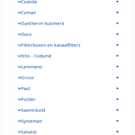
Coanda
Comair
Dantherm huismerk
Duco
Filterboxen en kanaalfilters
Itho - Codumé
Lemmens
Orcon
Paul
Pichler
Swentibold
Systemair
Sanutal