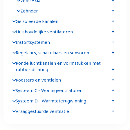
Vent-Axia
Zehnder
Geïsoleerde kanalen
Huishoudelijke ventilatoren
Instortsystemen
Regelaars, schakelaars en sensoren
Ronde luchtkanalen en vormstukken met
rubber dichting
Roosters en ventielen
Systeem C - Woningventilatoren
Systeem D - Warmteterugwinning
Vraaggestuurde ventilatie