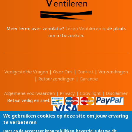
Meer leren over ventilatie?
Leren Ventileren
is de plaats
om te bezoeken.
Veelgestelde Vragen
|
Over Ons
|
Contact
|
Verzendingen
|
Retourzendingen
|
Garantie
Algemene voorwaarden
|
Privacy
|
Copyright
|
Disclaimer
Betaal veilig en snel:
We gebruiken cookies op deze site om jouw ervaring
te verbeteren
Alle prijzen zijn in Euro en inclusief 21% BTW.
Door op de Accepteer knop te klikken, bevestig je dat we dit