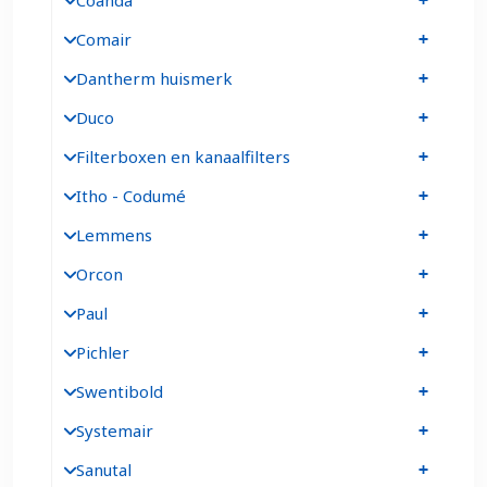
Coanda
Comair
Dantherm huismerk
Duco
Filterboxen en kanaalfilters
Itho - Codumé
Lemmens
Orcon
Paul
Pichler
Swentibold
Systemair
Sanutal