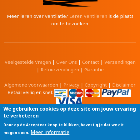
Meer leren over ventilatie?
Leren Ventileren
is de plaats
om te bezoeken.
Veelgestelde Vragen
|
Over Ons
|
Contact
|
Verzendingen
|
Retourzendingen
|
Garantie
Algemene voorwaarden
|
Privacy
|
Copyright
|
Disclaimer
Betaal veilig en snel:
We gebruiken cookies op deze site om jouw ervaring
te verbeteren
Alle prijzen zijn in Euro en inclusief 21% BTW.
Door op de Accepteer knop te klikken, bevestig je dat we dit
Luchtwinkel.be® is een merk van
Meer informatie
mogen doen.
Tri-Cam BV
GSM: 0496 208081 BTW: BE0471 703 674