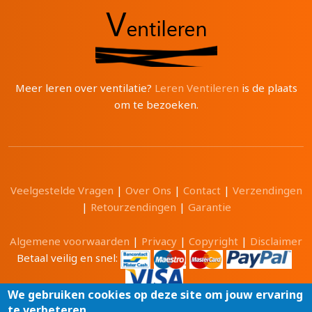
Meer leren over ventilatie?
Leren Ventileren
is de plaats
om te bezoeken.
Veelgestelde Vragen
|
Over Ons
|
Contact
|
Verzendingen
|
Retourzendingen
|
Garantie
Algemene voorwaarden
|
Privacy
|
Copyright
|
Disclaimer
Betaal veilig en snel:
We gebruiken cookies op deze site om jouw ervaring
te verbeteren