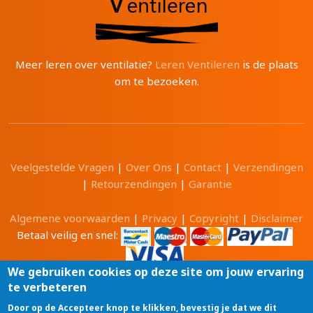
Meer leren over ventilatie?
Leren Ventileren
is de plaats
om te bezoeken.
Veelgestelde Vragen
|
Over Ons
|
Contact
|
Verzendingen
|
Retourzendingen
|
Garantie
Algemene voorwaarden
|
Privacy
|
Copyright
|
Disclaimer
Betaal veilig en snel:
We gebruiken cookies op deze site om jouw ervaring
te verbeteren
Alle prijzen zijn in Euro en inclusief 21% BTW.
Door op de Accepteer knop te klikken, bevestig je dat we dit