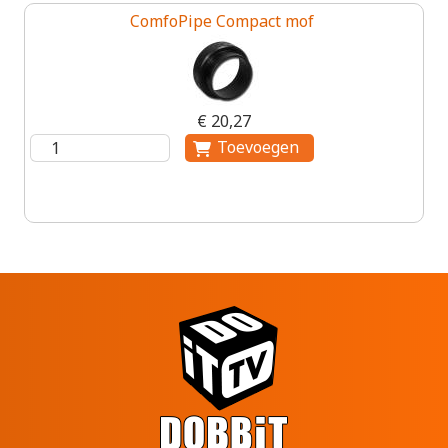
ComfoPipe Compact mof
€ 20,27