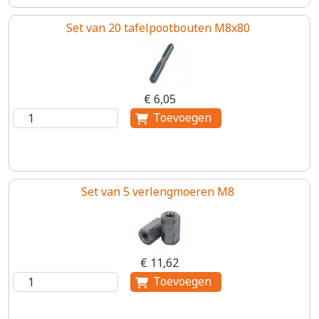
Set van 20 tafelpootbouten M8x80
€ 6,05
Set van 5 verlengmoeren M8
€ 11,62