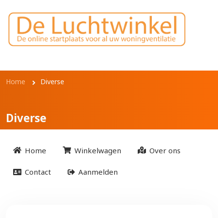
Overslaan en naar de inhoud gaan
Kruimelpad
Home
Diverse
Diverse
Home
Winkelwagen
Over ons
Contact
Aanmelden