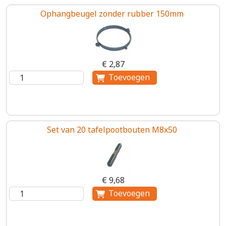
Ophangbeugel zonder rubber 150mm
€ 2,87
Set van 20 tafelpootbouten M8x50
€ 9,68