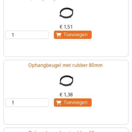
€ 1,51
Ophangbeugel met rubber 80mm
€ 1,38