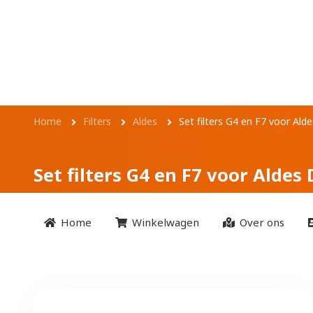
Overslaan en naar de inhoud gaan
Set filters G4 en 
Kruimelpad
Home
Filters
Aldes
Set filters G4 en F7 voor Al
Set filters G4 en F7 voor Aldes
Home
Winkelwagen
Over ons