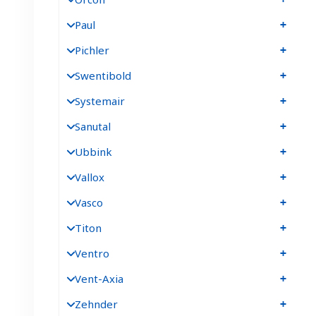
Paul
Pichler
Swentibold
Systemair
Sanutal
Ubbink
Vallox
Vasco
Titon
Ventro
Vent-Axia
Zehnder