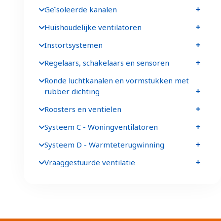
Geïsoleerde kanalen
Huishoudelijke ventilatoren
Instortsystemen
Regelaars, schakelaars en sensoren
Ronde luchtkanalen en vormstukken met
rubber dichting
Roosters en ventielen
Systeem C - Woningventilatoren
Systeem D - Warmteterugwinning
Vraaggestuurde ventilatie