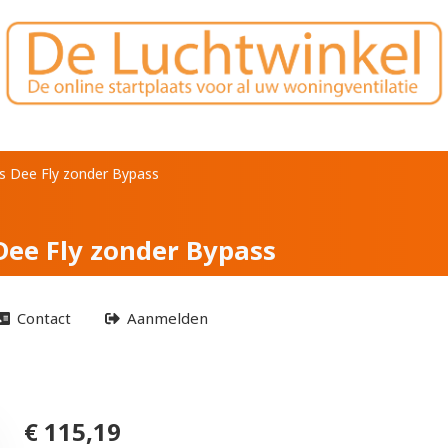
F7 voor Aldes Dee Fly
des Dee Fly zonder Bypass
 Dee Fly zonder Bypass
Contact
Aanmelden
€ 115,19