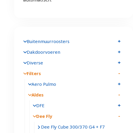
Buitenmuurroosters
Dakdoorvoeren
Diverse
Filters
Aero Pulmo
Aldes
DFE
Dee Fly
Dee Fly Cube 300/370 G4 + F7