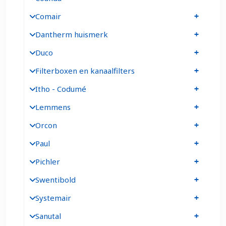
Comair
Dantherm huismerk
Duco
Filterboxen en kanaalfilters
Itho - Codumé
Lemmens
Orcon
Paul
Pichler
Swentibold
Systemair
Sanutal