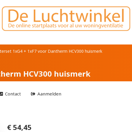
1xF7 voor Dantherm 
lterset 1xG4 + 1xF7 voor Dantherm HCV300 huismerk
antherm HCV300 huismerk
Contact
Aanmelden
€ 54,45