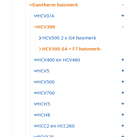
Dantherm huismerk
HCV3/4
HCV300
HCV300 2 x G4 huismerk
HCV300 G4 + F7 huismerk
HCV400 en HCV460
HCV5
HCV500
HCV700
HCH5
HCH8
HCC2 en HCC260
RCV320