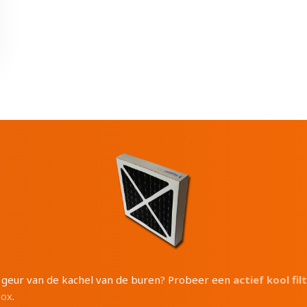
e geur van de kachel van de buren? Probeer een
actief kool fil
box
.