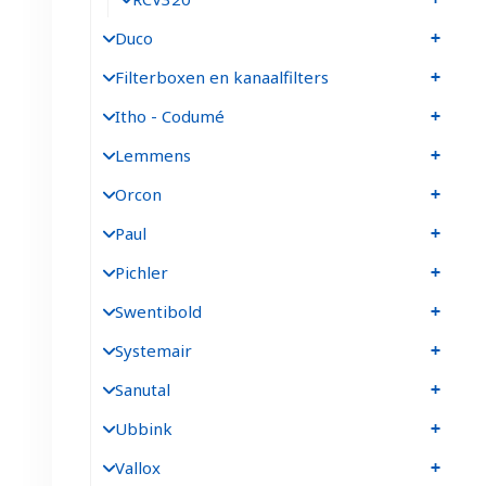
Duco
Filterboxen en kanaalfilters
Itho - Codumé
Lemmens
Orcon
Paul
Pichler
Swentibold
Systemair
Sanutal
Ubbink
Vallox