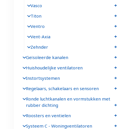
Vasco
Titon
Ventro
Vent-Axia
Zehnder
Geïsoleerde kanalen
Huishoudelijke ventilatoren
Instortsystemen
Regelaars, schakelaars en sensoren
Ronde luchtkanalen en vormstukken met
rubber dichting
Roosters en ventielen
Systeem C - Woningventilatoren