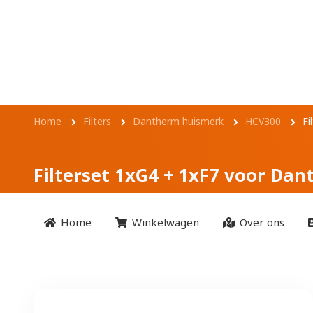
Overslaan en naar de inhoud gaan
Filterset 1xG4 + 
Kruimelpad
Home
Filters
Dantherm huismerk
HCV300
Fi
Filterset 1xG4 + 1xF7 voor D
Home
Winkelwagen
Over ons