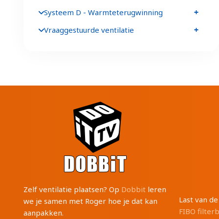
Systeem D - Warmteterugwinning
Vraaggestuurde ventilatie
Zelf ventilatie plaatsen? Op
Dobbit
leren
Last van d
we je samen met Roger hoe je dat kan
FIBO filter
aanpakken.