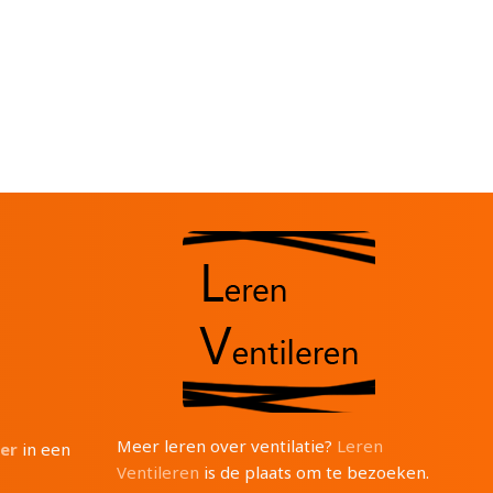
Meer leren over ventilatie?
Leren
ter
in een
Ventileren
is de plaats om te bezoeken.