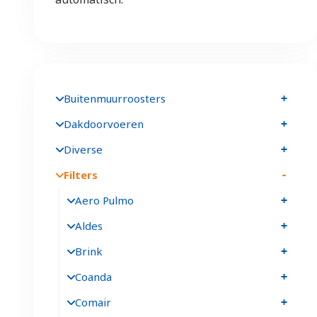
Buitenmuurroosters
Dakdoorvoeren
Diverse
Filters
Aero Pulmo
Aldes
Brink
Coanda
Comair