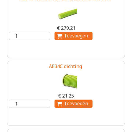
€ 279,21
AE34C dichting
€ 21,25