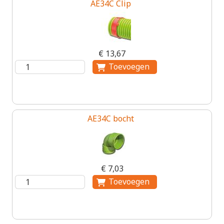
AE34C Clip
€ 13,67
AE34C bocht
€ 7,03