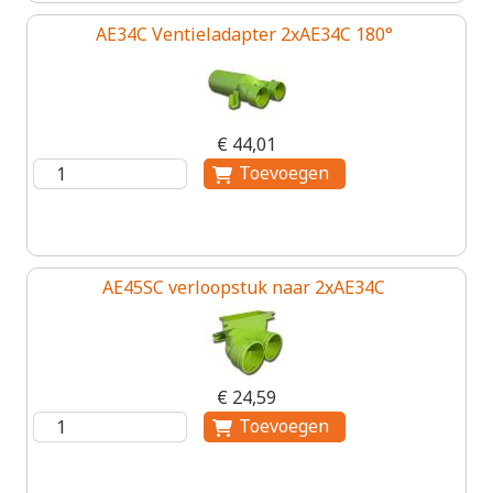
AE34C Ventieladapter 2xAE34C 180°
€ 44,01
AE45SC verloopstuk naar 2xAE34C
€ 24,59