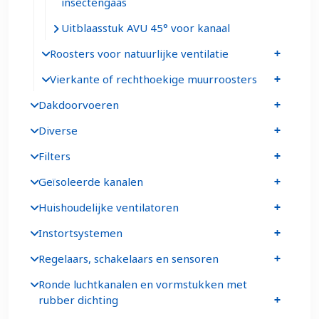
insectengaas
Uitblaasstuk AVU 45° voor kanaal
Roosters voor natuurlijke ventilatie
Vierkante of rechthoekige muurroosters
Dakdoorvoeren
Diverse
Filters
Geïsoleerde kanalen
Huishoudelijke ventilatoren
Instortsystemen
Regelaars, schakelaars en sensoren
Ronde luchtkanalen en vormstukken met
rubber dichting