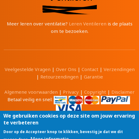
Meer leren over ventilatie?
Leren Ventileren
is de plaats
om te bezoeken.
Veelgestelde Vragen
|
Over Ons
|
Contact
|
Verzendingen
|
Retourzendingen
|
Garantie
Algemene voorwaarden
|
Privacy
|
Copyright
|
Disclaimer
Betaal veilig en snel:
We gebruiken cookies op deze site om jouw ervaring
te verbeteren
Alle prijzen zijn in Euro en inclusief 21% BTW.
Door op de Accepteer knop te klikken, bevestig je dat we dit
Luchtwinkel.be® is een merk van