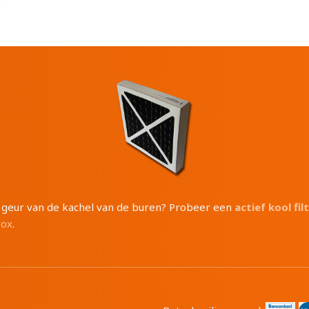
e geur van de kachel van de buren? Probeer een
actief kool fil
box
.