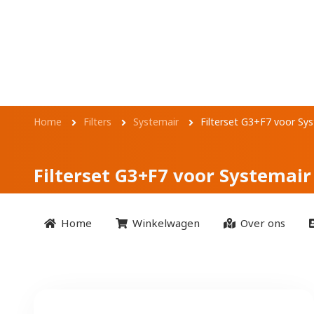
Overslaan en naar de inhoud gaan
Filterset G3+F7 v
Kruimelpad
Home
Filters
Systemair
Filterset G3+F7 voor Sy
Filterset G3+F7 voor Systemai
Home
Winkelwagen
Over ons