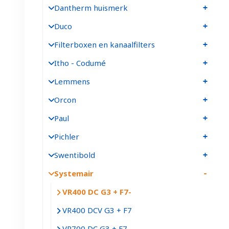
Dantherm huismerk
Duco
Filterboxen en kanaalfilters
Itho - Codumé
Lemmens
Orcon
Paul
Pichler
Swentibold
Systemair
VR400 DC G3 + F7
VR400 DCV G3 + F7
VR700 DC G3 + F7