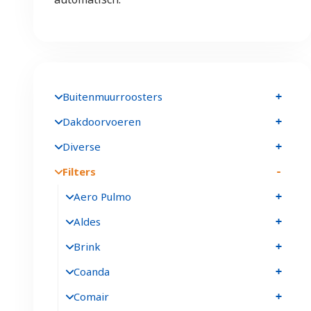
Buitenmuurroosters
Dakdoorvoeren
Diverse
Filters
Aero Pulmo
Aldes
Brink
Coanda
Comair