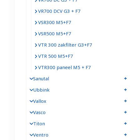
VR700 DCV G3 + F7
VSR300 M5+F7
VSR500 M5+F7
VTR 300 zakfilter G3+F7
VTR 500 M5+F7
VTR300 paneel M5 + F7
Sanutal
Ubbink
Vallox
Vasco
Titon
Ventro