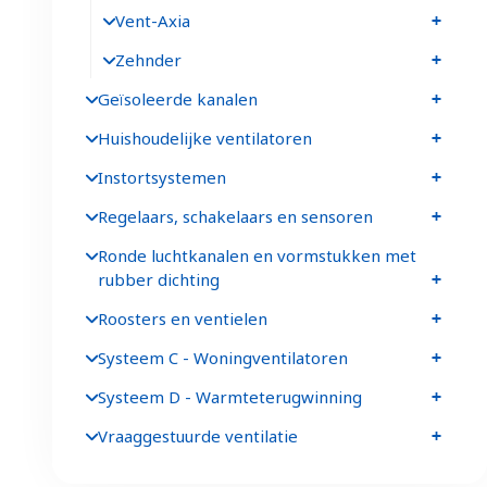
Vent-Axia
Zehnder
Geïsoleerde kanalen
Huishoudelijke ventilatoren
Instortsystemen
Regelaars, schakelaars en sensoren
Ronde luchtkanalen en vormstukken met
rubber dichting
Roosters en ventielen
Systeem C - Woningventilatoren
Systeem D - Warmteterugwinning
Vraaggestuurde ventilatie