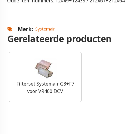
Oude item nummers: 12449+12433 / 212467+212464
Merk
Systemair
Gerelateerde producten
Filterset Systemair G3+F7
voor VR400 DCV