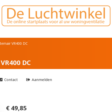
oor Systemair VR400 
stemair VR400 DC
r VR400 DC
Contact
Aanmelden
€ 49,85