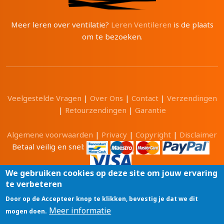
Meer leren over ventilatie?
Leren Ventileren
is de plaats
om te bezoeken.
Veelgestelde Vragen
|
Over Ons
|
Contact
|
Verzendingen
|
Retourzendingen
|
Garantie
Algemene voorwaarden
|
Privacy
|
Copyright
|
Disclaimer
Betaal veilig en snel:
We gebruiken cookies op deze site om jouw ervaring
te verbeteren
Alle prijzen zijn in Euro en inclusief 21% BTW.
Door op de Accepteer knop te klikken, bevestig je dat we dit
Luchtwinkel.be® is een merk van
Meer informatie
mogen doen.
Tri-Cam BV
GSM: 0496 208081 BTW: BE0471 703 674