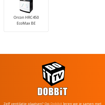
Orcon HRC450
EcoMax BE
Zelf ventilatie plaatsen? Op
Dobbit
leren we je samen met