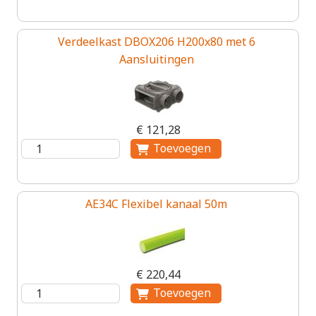
Verdeelkast DBOX206 H200x80 met 6
Aansluitingen
€ 121,28
AE34C Flexibel kanaal 50m
€ 220,44