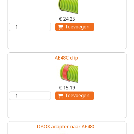
€ 24,25
AE48C clip
€ 15,19
DBOX adapter naar AE48C