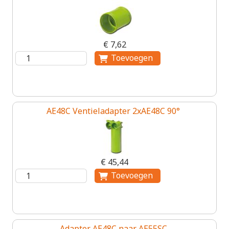
€ 7,62
AE48C Ventieladapter 2xAE48C 90°
€ 45,44
Adapter AE48C naar AE55SC