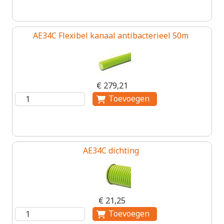
AE34C Flexibel kanaal antibacterieel 50m
€ 279,21
AE34C dichting
€ 21,25