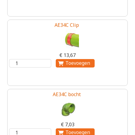
AE34C Clip
€ 13,67
AE34C bocht
€ 7,03