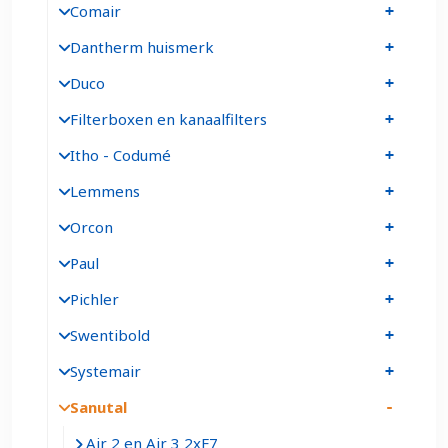
Comair
Dantherm huismerk
Duco
Filterboxen en kanaalfilters
Itho - Codumé
Lemmens
Orcon
Paul
Pichler
Swentibold
Systemair
Sanutal
Air 2 en Air 3 2xF7