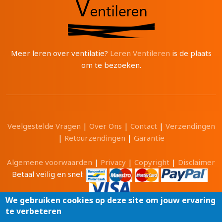
Meer leren over ventilatie?
Leren Ventileren
is de plaats
om te bezoeken.
Veelgestelde Vragen
|
Over Ons
|
Contact
|
Verzendingen
|
Retourzendingen
|
Garantie
Algemene voorwaarden
|
Privacy
|
Copyright
|
Disclaimer
Betaal veilig en snel:
We gebruiken cookies op deze site om jouw ervaring
te verbeteren