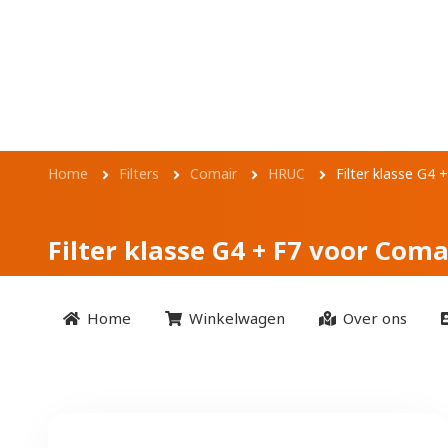
Overslaan en naar de inhoud gaan
Filter klasse G4 +
Kruimelpad
Home
Filters
Comair
HRUC
Filter klasse G4
Filter klasse G4 + F7 voor Com
Home
Winkelwagen
Over ons