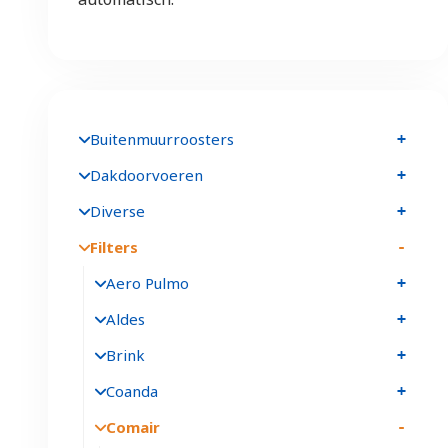
Buitenmuurroosters
Dakdoorvoeren
Diverse
Filters
Aero Pulmo
Aldes
Brink
Coanda
Comair