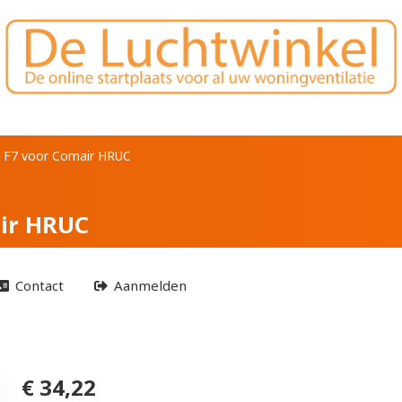
 F7 voor Comair HRUC
 + F7 voor Comair HRUC
air HRUC
Contact
Aanmelden
€ 34,22