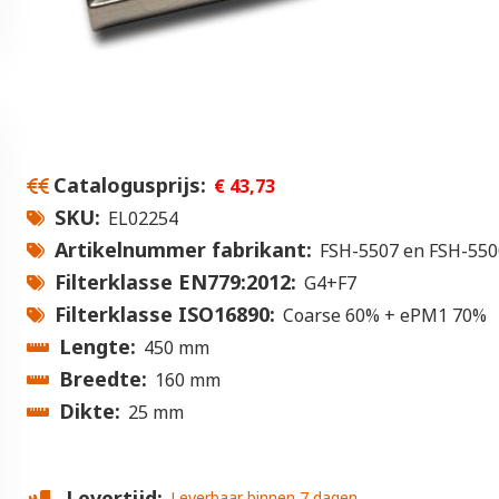
Catalogusprijs
€ 43,73
SKU
EL02254
Artikelnummer fabrikant
FSH-5507 en FSH-550
Filterklasse EN779:2012
G4+F7
Filterklasse ISO16890
Coarse 60% + ePM1 70%
Lengte
450 mm
Breedte
160 mm
Dikte
25 mm
Levertijd
Leverbaar binnen 7 dagen