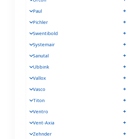
Paul
Pichler
Swentibold
Systemair
Sanutal
Ubbink
Vallox
Vasco
Titon
Ventro
Vent-Axia
Zehnder