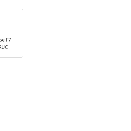
sse F7
HRUC