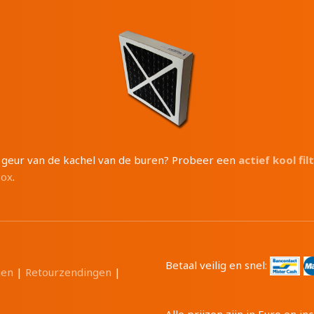
e geur van de kachel van de buren? Probeer een
actief kool fil
box
.
Betaal veilig en snel:
gen
|
Retourzendingen
|