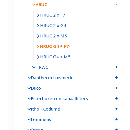
HRUC
HRUC 2 x F7
HRUC 2 x G4
HRUC 2 x M5
HRUC G4 + F7
HRUC G4 + M5
HRWC
Dantherm huismerk
Duco
Filterboxen en kanaalfilters
Itho - Codumé
Lemmens
Orcon