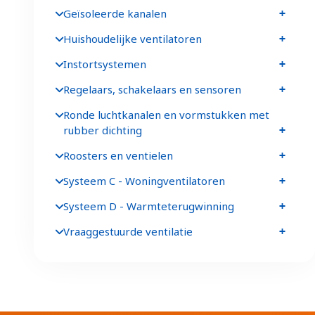
Geïsoleerde kanalen
Huishoudelijke ventilatoren
Instortsystemen
Regelaars, schakelaars en sensoren
Ronde luchtkanalen en vormstukken met
rubber dichting
Roosters en ventielen
Systeem C - Woningventilatoren
Systeem D - Warmteterugwinning
Vraaggestuurde ventilatie