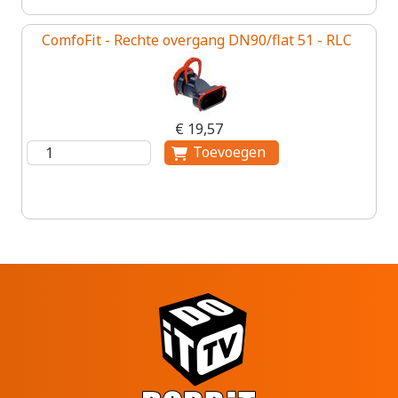
ComfoFit - Rechte overgang DN90/flat 51 - RLC
€ 19,57