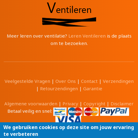
Meer leren over ventilatie?
Leren Ventileren
is de plaats
om te bezoeken.
Veelgestelde Vragen
|
Over Ons
|
Contact
|
Verzendingen
|
Retourzendingen
|
Garantie
Algemene voorwaarden
|
Privacy
|
Copyright
|
Disclaimer
Betaal veilig en snel:
We gebruiken cookies op deze site om jouw ervaring
te verbeteren