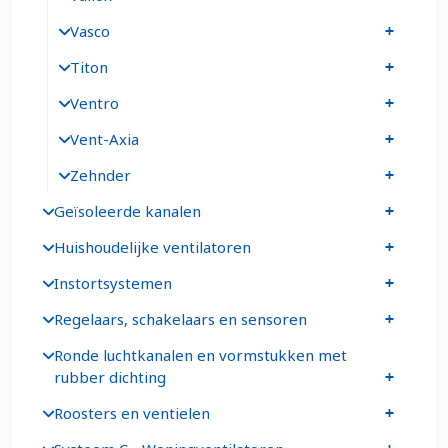
Vasco
Titon
Ventro
Vent-Axia
Zehnder
Geïsoleerde kanalen
Huishoudelijke ventilatoren
Instortsystemen
Regelaars, schakelaars en sensoren
Ronde luchtkanalen en vormstukken met
rubber dichting
Roosters en ventielen