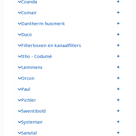
Coanda
Comair
Dantherm huismerk
Duco
Filterboxen en kanaalfilters
Itho - Codumé
Lemmens
Orcon
Paul
Pichler
Swentibold
Systemair
Sanutal