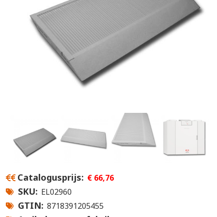
Catalogusprijs
€ 66,76
SKU
EL02960
GTIN
8718391205455