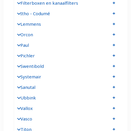
Filterboxen en kanaalfilters
Itho - Codumé
Lemmens
Orcon
Paul
Pichler
Swentibold
Systemair
Sanutal
Ubbink
Vallox
Vasco
Titon