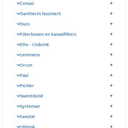
Comair
Dantherm huismerk
Duco
Filterboxen en kanaalfilters
Itho - Codumé
Lemmens
Orcon
Paul
Pichler
Swentibold
Systemair
Sanutal
Ubbink