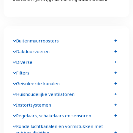
Buitenmuurroosters
Dakdoorvoeren
Diverse
Filters
Geïsoleerde kanalen
Huishoudelijke ventilatoren
Instortsystemen
Regelaars, schakelaars en sensoren
Ronde luchtkanalen en vormstukken met
rubber dichting