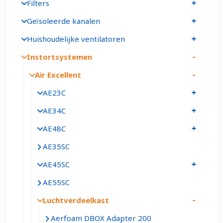
Filters
Geïsoleerde kanalen
Huishoudelijke ventilatoren
Instortsystemen
Air Excellent
AE23C
AE34C
AE48C
AE35SC
AE45SC
AE55SC
Luchtverdeelkast
Aerfoam DBOX Adapter 200