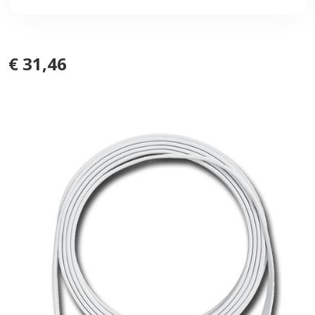
€ 31,46