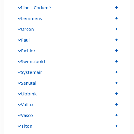
Itho - Codumé
Lemmens
Orcon
Paul
Pichler
Swentibold
Systemair
Sanutal
Ubbink
Vallox
Vasco
Titon