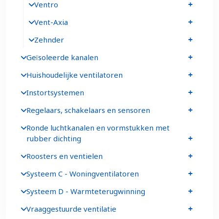
Ventro
Vent-Axia
Zehnder
Geïsoleerde kanalen
Huishoudelijke ventilatoren
Instortsystemen
Regelaars, schakelaars en sensoren
Ronde luchtkanalen en vormstukken met
rubber dichting
Roosters en ventielen
Systeem C - Woningventilatoren
Systeem D - Warmteterugwinning
Vraaggestuurde ventilatie