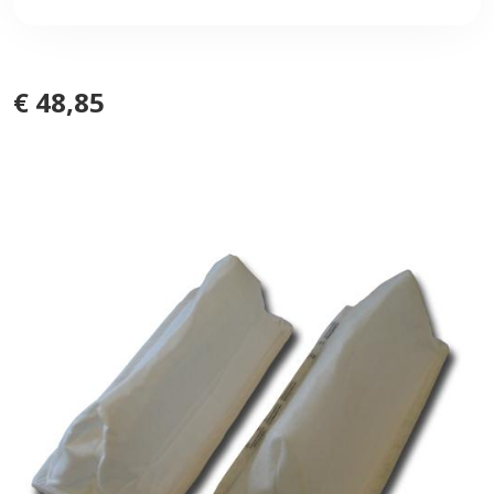
€ 48,85