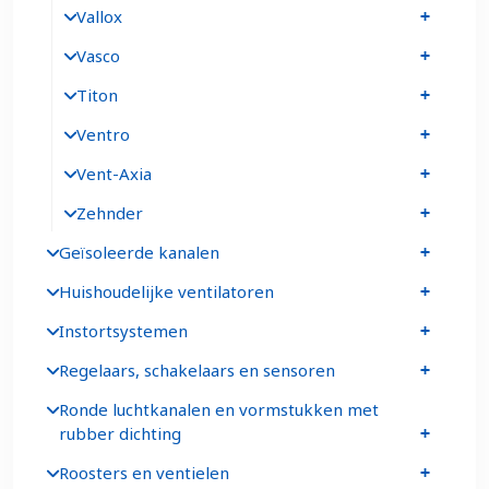
Vallox
Vasco
Titon
Ventro
Vent-Axia
Zehnder
Geïsoleerde kanalen
Huishoudelijke ventilatoren
Instortsystemen
Regelaars, schakelaars en sensoren
Ronde luchtkanalen en vormstukken met
rubber dichting
Roosters en ventielen