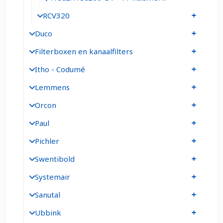
RCV320
Duco
Filterboxen en kanaalfilters
Itho - Codumé
Lemmens
Orcon
Paul
Pichler
Swentibold
Systemair
Sanutal
Ubbink