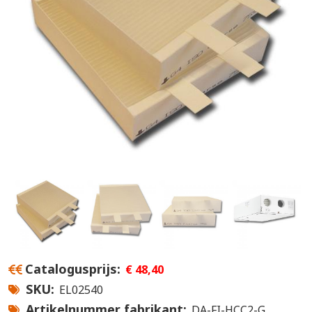
Catalogusprijs
€ 48,40
SKU
EL02540
Artikelnummer fabrikant
DA-FI-HCC2-G