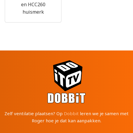
en HCC260
huismerk
Zelf ventilatie plaatsen? Op
Dobbit
leren we je samen met
Roger hoe je dat kan aanpakken.