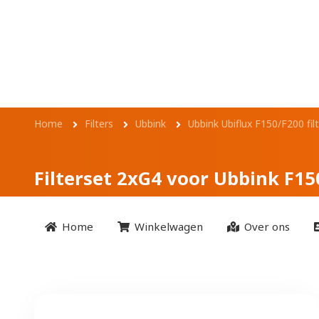
Overslaan en naar de inhoud gaan
Filterset 2xG4 vo
Kruimelpad
Home
Filters
Ubbink
Ubbink Ubiflux F150/F200 fil
Filterset 2xG4 voor Ubbink F15
Home
Winkelwagen
Over ons