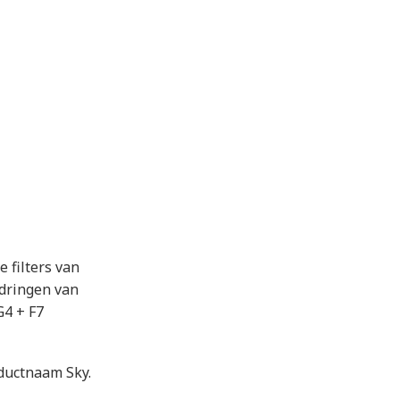
 filters van
ndringen van
G4 + F7
ductnaam Sky.