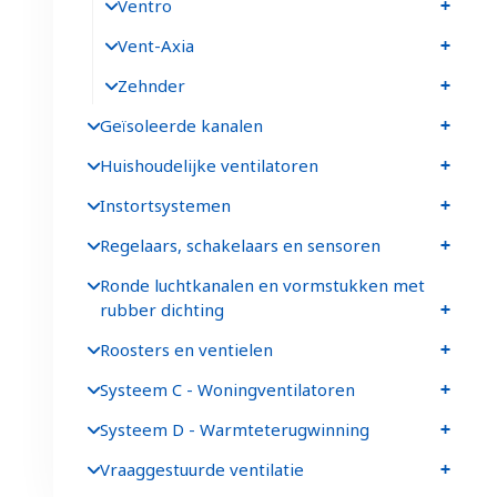
Ventro
Vent-Axia
Zehnder
Geïsoleerde kanalen
Huishoudelijke ventilatoren
Instortsystemen
Regelaars, schakelaars en sensoren
Ronde luchtkanalen en vormstukken met
rubber dichting
Roosters en ventielen
Systeem C - Woningventilatoren
Systeem D - Warmteterugwinning
Vraaggestuurde ventilatie