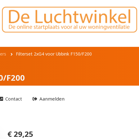
or Ubbink F150/F200
ters
Filterset 2xG4 voor Ubbink F150/F200
0/F200
Contact
Aanmelden
€ 29,25