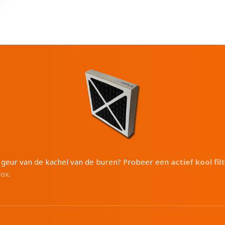
e geur van de kachel van de buren? Probeer een
actief kool fil
box
.