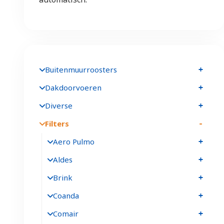
Buitenmuurroosters
Dakdoorvoeren
Diverse
Filters
Aero Pulmo
Aldes
Brink
Coanda
Comair