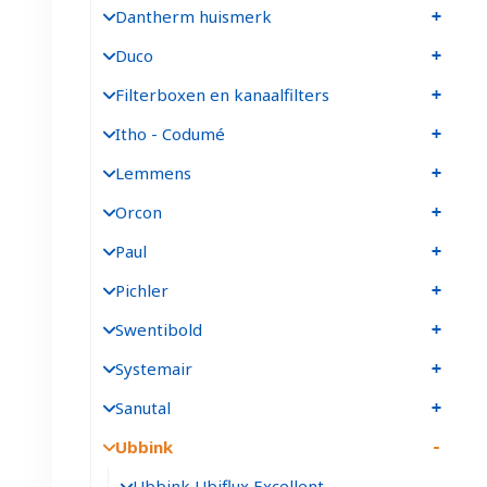
Dantherm huismerk
Duco
Filterboxen en kanaalfilters
Itho - Codumé
Lemmens
Orcon
Paul
Pichler
Swentibold
Systemair
Sanutal
Ubbink
Ubbink Ubiflux Excellent