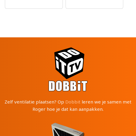
Zelf ventilatie plaatsen? Op
Dobbit
leren we je samen met
Roger hoe je dat kan aanpakken.