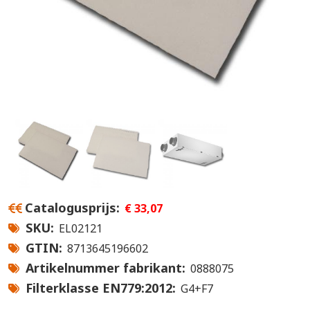
Catalogusprijs
€ 33,07
SKU
EL02121
GTIN
8713645196602
Artikelnummer fabrikant
0888075
Filterklasse EN779:2012
G4+F7