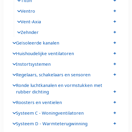
Titon
Ventro
Vent-Axia
Zehnder
Geïsoleerde kanalen
Huishoudelijke ventilatoren
Instortsystemen
Regelaars, schakelaars en sensoren
Ronde luchtkanalen en vormstukken met
rubber dichting
Roosters en ventielen
Systeem C - Woningventilatoren
Systeem D - Warmteterugwinning