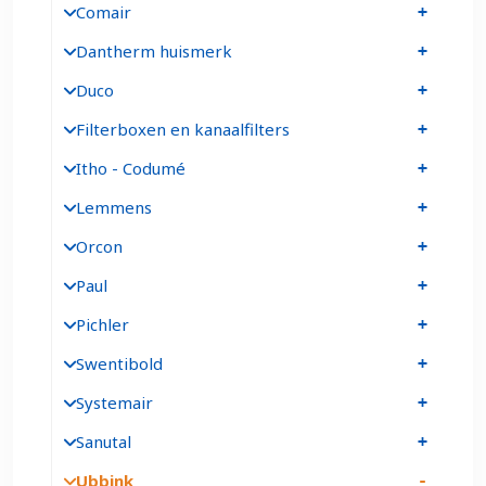
Comair
Dantherm huismerk
Duco
Filterboxen en kanaalfilters
Itho - Codumé
Lemmens
Orcon
Paul
Pichler
Swentibold
Systemair
Sanutal
Ubbink