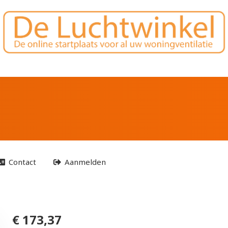
x pan 214
Contact
Aanmelden
€ 173,37