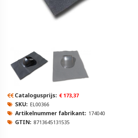
Catalogusprijs
€ 173,37
SKU
EL00366
Artikelnummer fabrikant
174040
GTIN
8713645131535