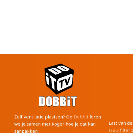
Zelf ventilatie plaatsen? Op
Dobbit
leren
Last van d
we je samen met Roger hoe je dat kan
FIBO filter
aanpakken.