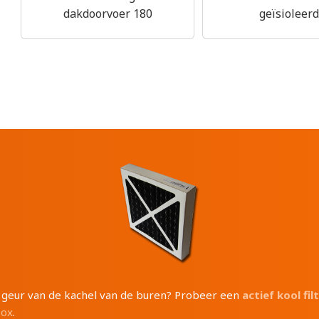
dakdoorvoer 180
geïsioleerd
e geur van de kachel van de buren? Probeer een
actief kool fil
box
.