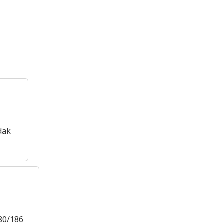
dak
80/186