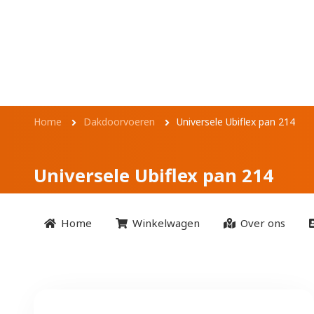
Overslaan en naar de inhoud gaan
Universele Ubifle
Kruimelpad
Home
Dakdoorvoeren
Universele Ubiflex pan 214
Universele Ubiflex pan 214
Home
Winkelwagen
Over ons