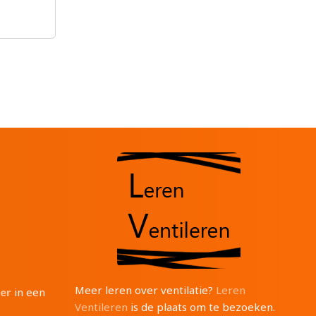
Meer leren over ventilatie?
Leren
ter
in een
Ventileren
is de plaats om te bezoeken.