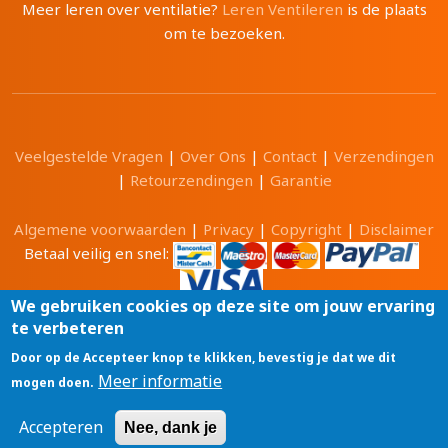
Meer leren over ventilatie?
Leren Ventileren
is de plaats
om te bezoeken.
Veelgestelde Vragen
|
Over Ons
|
Contact
|
Verzendingen
|
Retourzendingen
|
Garantie
Algemene voorwaarden
|
Privacy
|
Copyright
|
Disclaimer
Betaal veilig en snel:
We gebruiken cookies op deze site om jouw ervaring
te verbeteren
Alle prijzen zijn in Euro en inclusief 21% BTW.
Door op de Accepteer knop te klikken, bevestig je dat we dit
Luchtwinkel.be® is een merk van
Meer informatie
mogen doen.
Tri-Cam BV
GSM: 0496 208081 BTW: BE0471 703 674
Accepteren
Nee, dank je