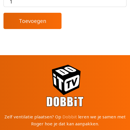
Zelf ventilatie plaatsen? Op
Dobbit
leren we je samen met
Roger hoe je dat kan aanpakken.