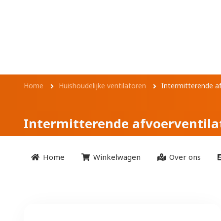
Overslaan en naar de inhoud gaan
Intermitterende 
Kruimelpad
Home
Huishoudelijke ventilatoren
Intermitterende 
Intermitterende afvoerventil
Home
Winkelwagen
Over ons