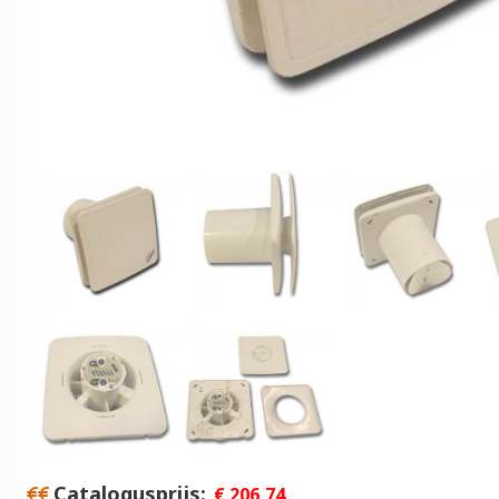
Catalogusprijs
€ 206,74