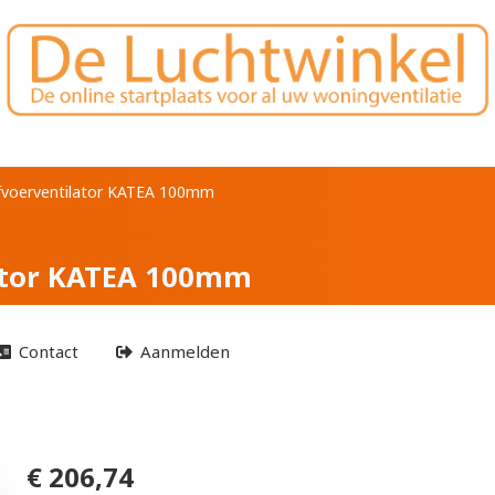
afvoerventilator KA
afvoerventilator KATEA 100mm
ator KATEA 100mm
Contact
Aanmelden
€ 206,74