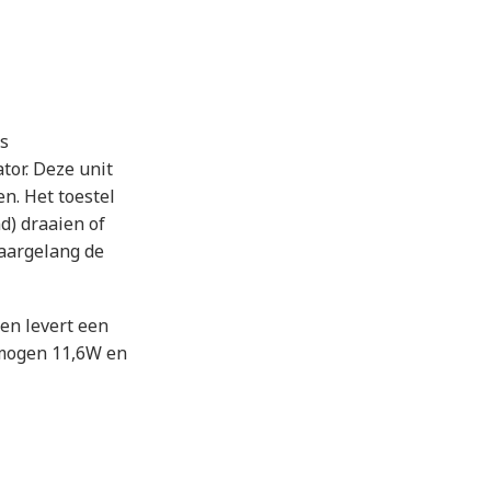
ls
tor. Deze unit
n. Het toestel
d) draaien of
naargelang de
en levert een
rmogen
11,6W en