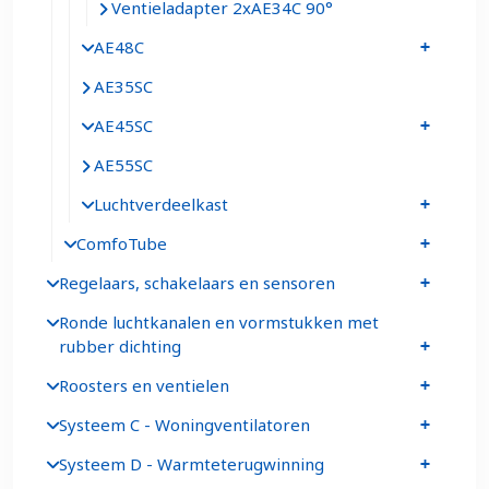
Ventieladapter 2xAE34C 90°
AE48C
AE35SC
AE45SC
AE55SC
Luchtverdeelkast
ComfoTube
Regelaars, schakelaars en sensoren
Ronde luchtkanalen en vormstukken met
rubber dichting
Roosters en ventielen
Systeem C - Woningventilatoren
Systeem D - Warmteterugwinning