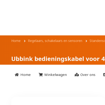
Overslaan en naar de inhoud gaan
Ubbink bediening
Kruimelpad
Home
Regelaars, schakelaars en sensoren
Standensc
Ubbink bedieningskabel voor 
Home
Winkelwagen
Over ons