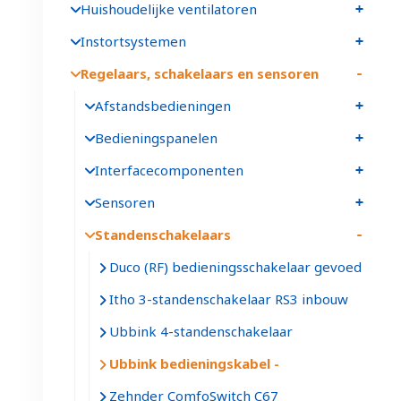
Huishoudelijke ventilatoren
Instortsystemen
Regelaars, schakelaars en sensoren
Afstandsbedieningen
Bedieningspanelen
Interfacecomponenten
Sensoren
Standenschakelaars
Duco (RF) bedieningsschakelaar gevoed
Itho 3-standenschakelaar RS3 inbouw
Ubbink 4-standenschakelaar
Ubbink bedieningskabel
Zehnder ComfoSwitch C67