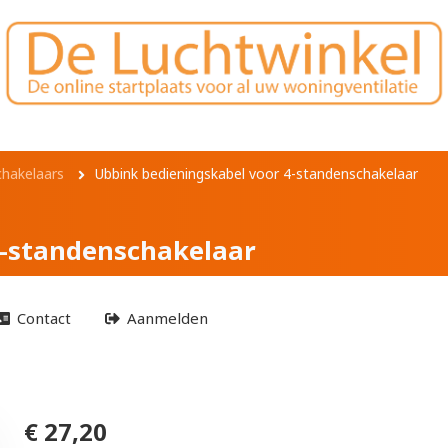
skabel voor 4-stand
hakelaars
Ubbink bedieningskabel voor 4-standenschakelaar
4-standenschakelaar
Contact
Aanmelden
€ 27,20